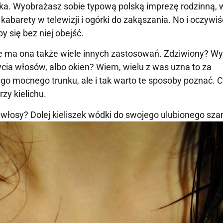
ska. Wyobrażasz sobie typową polską imprezę rodzinną, 
abarety w telewizji i ogórki do zakąszania. No i oczywiś
 się bez niej obejść.
e, że ma ona także wiele innych zastosowań. Zdziwiony? 
cia włosów, albo okien? Wiem, wielu z was uzna to za
go mocnego trunku, ale i tak warto te sposoby poznać. 
zy kielichu.
e włosy? Dolej kieliszek wódki do swojego ulubionego sz