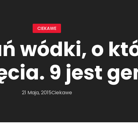
CIEKAWE
ń wódki, o kt
cia. 9 jest ge
21 Maja, 2015
Ciekawe