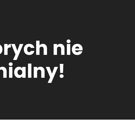
órych nie
nialny!