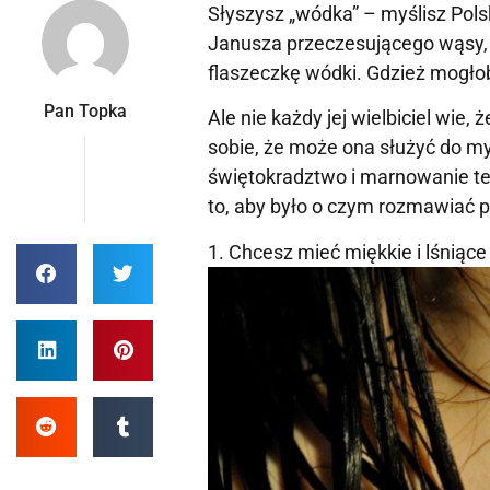
Słyszysz „wódka” – myślisz Pol
Janusza przeczesującego wąsy, k
flaszeczkę wódki. Gdzież mogłoby
Pan Topka
Ale nie każdy jej wielbiciel wi
sobie, że może ona służyć do my
świętokradztwo i marnowanie te
to, aby było o czym rozmawiać pr
1. Chcesz mieć miękkie i lśniąc