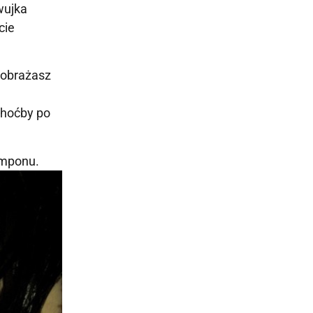
wujka
cie
Wyobrażasz
Choćby po
amponu.