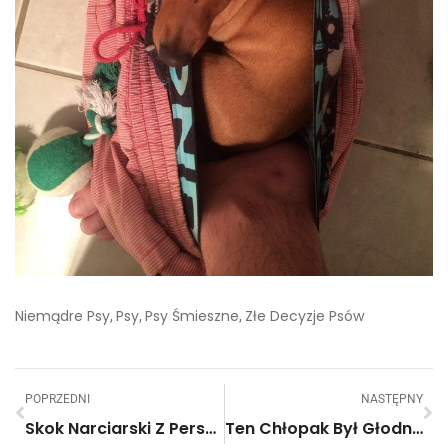
Niemądre Psy
Psy
Psy Śmieszne
Złe Decyzje Psów
,
,
,
POPRZEDNI
NASTĘPNY
Skok Narciarski Z Perspektywy Skoczka – Robi Wrażenie!
Ten Chłopak Był Głodny I Prosił Nieznajomych O Coś Do Jedzenia. Odmówili Mu Wszyscy, Oprócz…