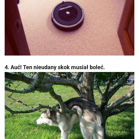
4. Auć! Ten nieudany skok musiał boleć.