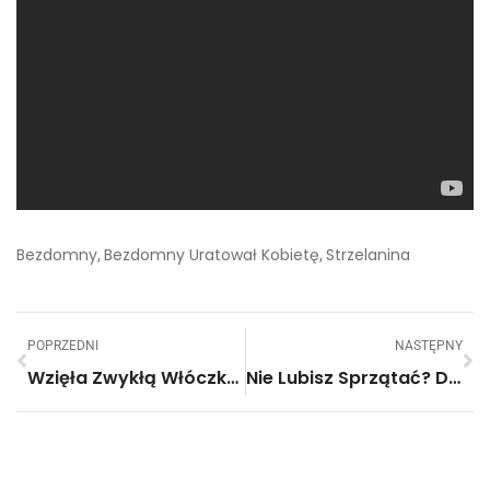
Bezdomny
Bezdomny Uratował Kobietę
Strzelanina
,
,
POPRZEDNI
NASTĘPNY
Wzięła Zwykłą Włóczkę I Zrobiła Z Nich Coś Niesamowitego!
Nie Lubisz Sprzątać? Dzięki Tym Trikom Sprzątanie Stanie Się Dużo Prostsze!