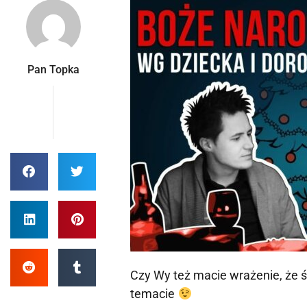
Pan Topka
Czy Wy też macie wrażenie, że 
temacie