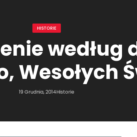
HISTORIE
enie według d
o, Wesołych Ś
19 Grudnia, 2014
Historie