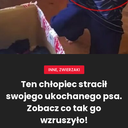
INNE
,
ZWIERZAKI
Ten chłopiec stracił
swojego ukochanego psa.
Zobacz co tak go
wzruszyło!