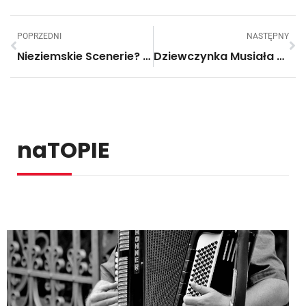
POPRZEDNI
NASTĘPNY
Nieziemskie Scenerie? To Tylko Dubaj Przykryty Gęstą Mgłą. Zapiera Dech W Piersiach!
Dziewczynka Musiała Mieć Zasłonięte Oko. Jej Tata Sprawił, Że Te Chwile Nabrały… Kolorów!
naTOPIE