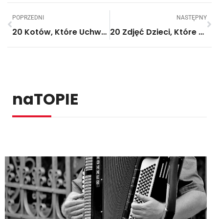
POPRZEDNI
NASTĘPNY
20 Kotów, Które Uchwycono Na Zdjęciu W Perfekcyjnym Momencie
20 Zdjęć Dzieci, Które Są Łudząco Podobne Do Swoich Lalek
naTOPIE