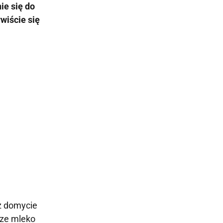
ie się do
wiście się
cz domycie
cze mleko