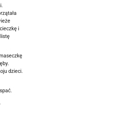
i.
przątała
wieże
cieczkę i
listę
ą maseczkę
ęby.
ju dzieci.
 spać.
.