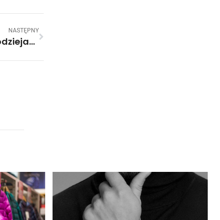
NASTĘPNY
30 Bezwstydnych Zwierzęcych Złodziejaszków. Nr 19 Jest Mistrzem Zła!