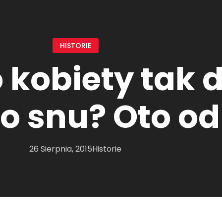
HISTORIE
 kobiety tak 
 do snu? Oto o
26 Sierpnia, 2015
Historie