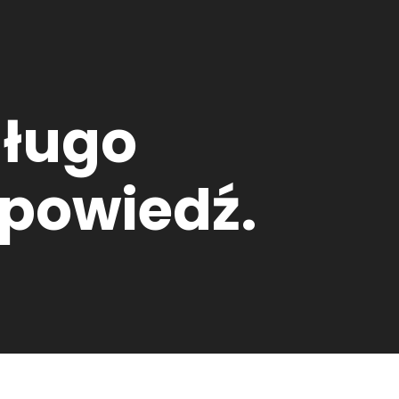
długo
dpowiedź.