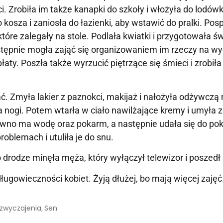
ci. Zrobiła im także kanapki do szkoły i włożyła do lodówk
kosza i zaniosła do łazienki, aby wstawić do pralki. Pos
które zalegały na stole. Podlała kwiatki i przygotowała ś
Następnie mogła zająć się organizowaniem im rzeczy na wy
ty. Poszła także wyrzucić piętrzące się śmieci i zrobiła 
ć. Zmyła lakier z paznokci, makijaż i nałożyła odżywcz
a nogi. Potem wtarła w ciało nawilżające kremy i umyła z
ewno ma wodę oraz pokarm, a następnie udała się do poko
oblemach i utuliła je do snu.
Po drodze minęła męża, który wyłączył telewizor i poszedł
ługowieczności kobiet. Żyją dłużej, bo mają więcej zajęć
yzwyczajenia
Sen
,