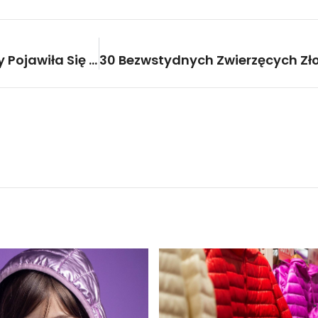
Czekał Przy Ołtarzu, A Kiedy Pojawiła Się Jego Narzeczona, Wzruszył Się Do Łez. Zobacz, Co Dla Niego Zrobiła