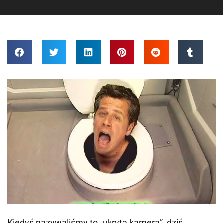
Kiedyś nazywaliśmy to „ukrytą kamerą”, dziś