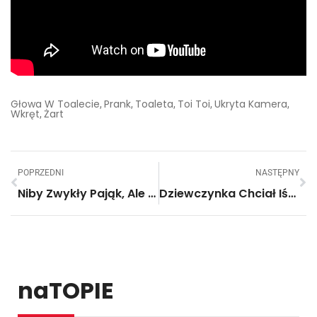
Głowa W Toalecie
Prank
Toaleta
Toi Toi
Ukryta Kamera
,
,
,
,
,
Wkręt
Żart
,
POPRZEDNI
NASTĘPNY
Niby Zwykły Pająk, Ale Kiedy Się Obróci Wygląda Jak Prawdziwy Cud Natury!
Dziewczynka Chciał Iść W Przebraniu Kopciuszka, Ale Się Wstydziła. Jej Wujek Zrobił Coś Niesamowitego!
naTOPIE