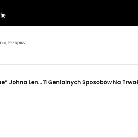
nie
Przepisy
,
,
Lady Gaga Śpiewa „Imagine” Johna Lennona I Wzrusza Cały Świat!