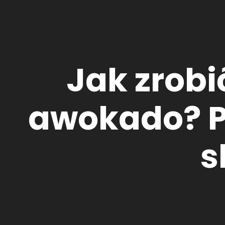
Jak zrobi
awokado? Po
s