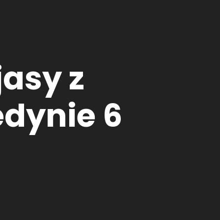
jasy z
edynie 6