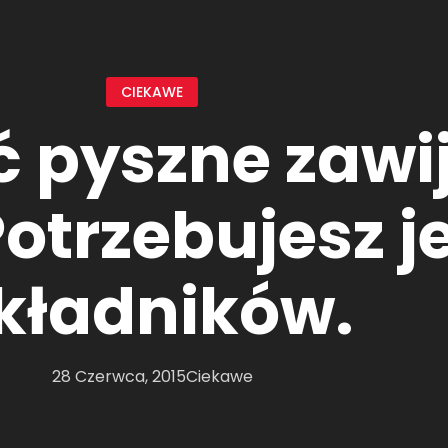
CIEKAWE
ć pyszne zawi
trzebujesz j
kładników.
28 Czerwca, 2015
Ciekawe