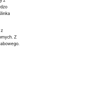
y z
rdzo
ślinka
 z
jomych. Z
chabowego.