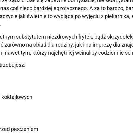
przyrządzić. Jak się zapewne domyślacie, nie skorzystam
 nas coś nieco bardziej egzotycznego. A za to bardzo, ba
ycie jak świetnie to wygląda po wyjęciu z piekarnika, 
.
etnym substytutem niezdrowych frytek, bądź skrzydełek
 zarówno na obiad dla rodziny, jak i na imprezę dla zna
 nawet tym, którzy najchętniej wcinaliby codziennie s
rzebujesz:
 koktajlowych
przed pieczeniem