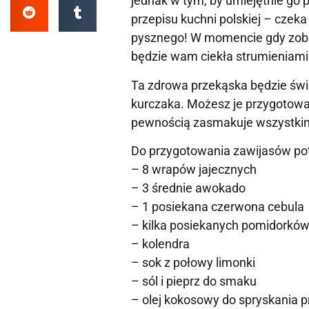
jednak w tym, by umiejętnie go 
przepisu kuchni polskiej – czeka
pysznego! W momencie gdy zobacz
będzie wam ciekła strumieniami
Ta zdrowa przekąska będzie świ
kurczaka. Możesz je przygotować
pewnością zasmakuje wszystkim,
Do przygotowania zawijasów pot
– 8 wrapów jajecznych
– 3 średnie awokado
– 1 posiekana czerwona cebula
– kilka posiekanych pomidorków
– kolendra
– sok z połowy limonki
– sól i pieprz do smaku
– olej kokosowy do spryskania 