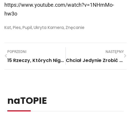
https://www.youtube.com/watch?v=1NHmMo-
hw3o
Kat
Pies
Pupil
Ukryta Kamera
Znęcanie
,
,
,
,
POPRZEDNI
NASTĘPNY
15 Rzeczy, Których Nigdy W Życiu Nie Powinno Się Żałować. 14 – Powtarzać Do Skutku!
Chciał Jedynie Zrobić Remont W Domu, A Odkrył…
naTOPIE