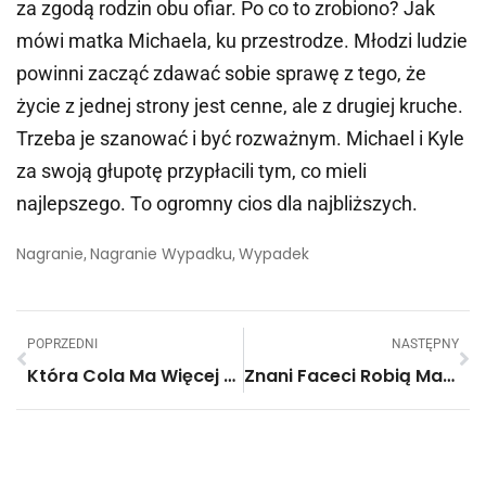
za zgodą rodzin obu ofiar. Po co to zrobiono? Jak
mówi matka Michaela, ku przestrodze. Młodzi ludzie
powinni zacząć zdawać sobie sprawę z tego, że
życie z jednej strony jest cenne, ale z drugiej kruche.
Trzeba je szanować i być rozważnym. Michael i Kyle
za swoją głupotę przypłacili tym, co mieli
najlepszego. To ogromny cios dla najbliższych.
Nagranie
Nagranie Wypadku
Wypadek
,
,
POPRZEDNI
NASTĘPNY
Która Cola Ma Więcej Cukru: Zwykła Czy Zero? Będziesz W Szoku, Kiedy Zobaczysz Różnicę!
Znani Faceci Robią Makijaż. Padłam Ze Śmiechu!