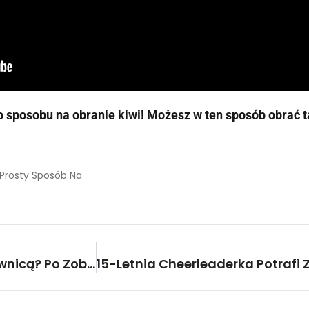
o sposobu na obranie kiwi! Możesz w ten sposób obrać 
Prosty Sposób Na
Używasz Telefonu Za Kierownicą? Po Zobaczeniu Tego Przestaniesz!