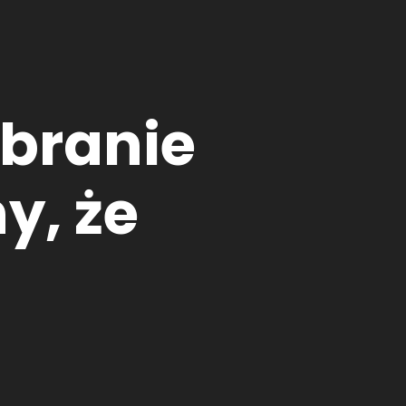
obranie
y, że