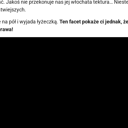
ć. Jakoś nie przekonuje nas jej włochata tektura… Nieste
atwiejszych.
e na pół i wyjada łyżeczką.
Ten facet pokaże ci jednak, ż
prawa!