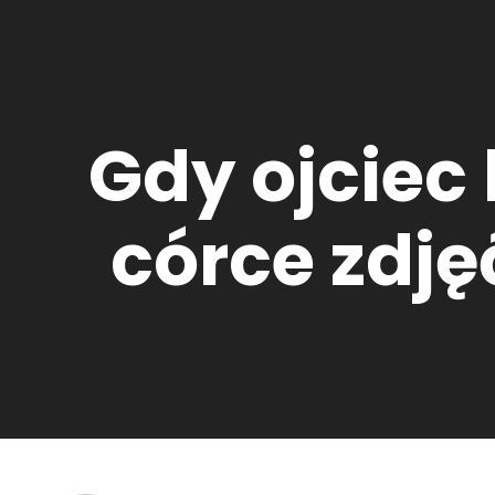
Gdy ojciec 
córce zdję