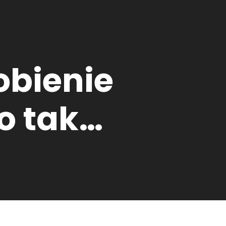
robienie
to tak…