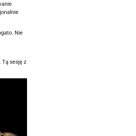
wanie
jonalnie
ogato. Nie
i
 Tą sesję z