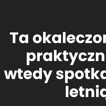
Ta okaleczon
praktyczn
wtedy spotka
letni