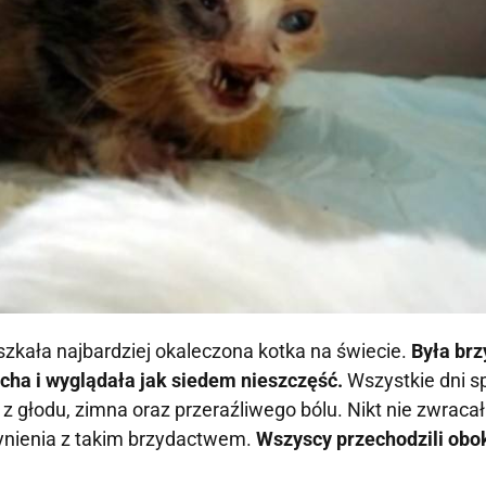
zkała najbardziej okaleczona kotka na świecie.
Była brz
ucha i wyglądała jak siedem nieszczęść.
Wszystkie dni s
 z głodu, zimna oraz przeraźliwego bólu. Nikt nie zwracał
zynienia z takim brzydactwem.
Wszyscy przechodzili obok