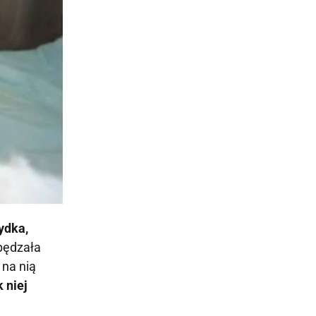
ydka,
pędzała
 na nią
 niej