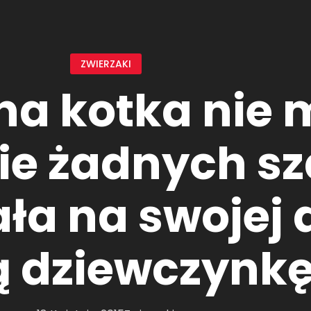
ZWIERZAKI
a kotka nie m
ie żadnych sz
ła na swojej 
ą dziewczynkę