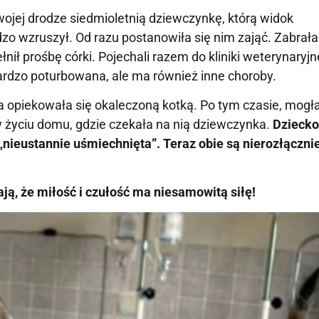
ojej drodze siedmioletnią dziewczynkę, którą widok
 wzruszył. Od razu postanowiła się nim zająć. Zabrała g
nił prośbę córki. Pojechali razem do kliniki weterynaryjn
 bardzo poturbowana, ale ma również inne choroby.
ika opiekowała się okaleczoną kotką. Po tym czasie, mogł
 życiu domu, gdzie czekała na nią dziewczynka.
Dziecko
nieustannie uśmiechnięta”. Teraz obie są nierozłącznie
ją, że miłość i czułość ma niesamowitą siłę!