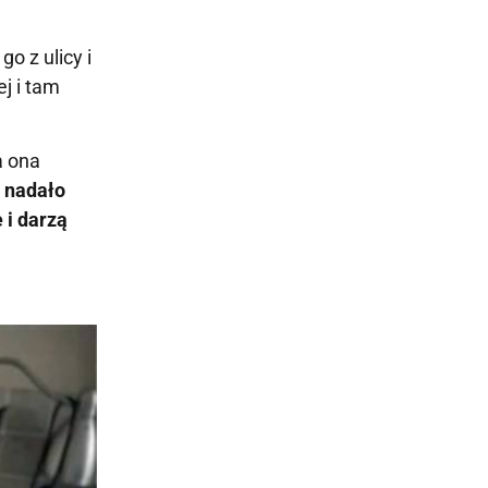
o z ulicy i
ej i tam
a ona
 nadało
 i darzą