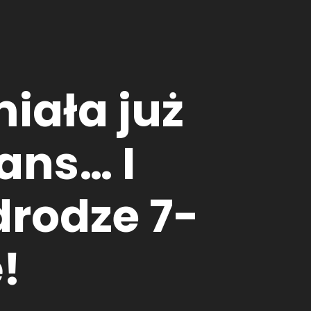
iała już
ans… I
drodze 7-
!