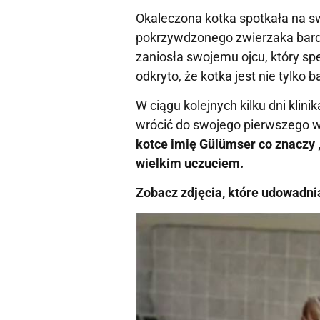
Okaleczona kotka spotkała na sw
pokrzywdzonego zwierzaka bardzo
zaniosła swojemu ojcu, który speł
odkryto, że kotka jest nie tylko
W ciągu kolejnych kilku dni klin
wrócić do swojego pierwszego w
kotce imię Gülümser co znaczy „
wielkim uczuciem.
Zobacz zdjęcia, które udowadnia