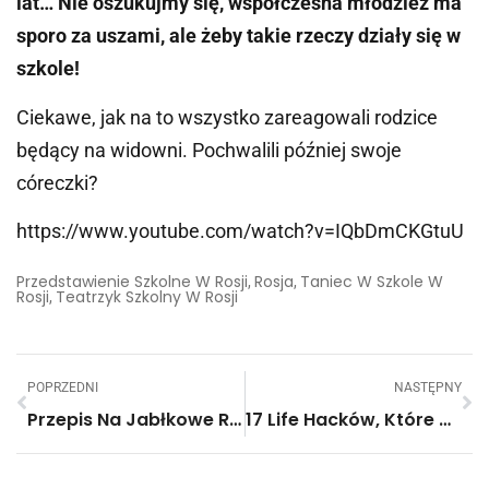
lat… Nie oszukujmy się, współczesna młodzież ma
sporo za uszami, ale żeby takie rzeczy działy się w
szkole!
Ciekawe, jak na to wszystko zareagowali rodzice
będący na widowni. Pochwalili później swoje
córeczki?
https://www.youtube.com/watch?v=IQbDmCKGtuU
Przedstawienie Szkolne W Rosji
Rosja
Taniec W Szkole W
,
,
Rosji
Teatrzyk Szkolny W Rosji
,
POPRZEDNI
NASTĘPNY
Przepis Na Jabłkowe Róże – Ależ Chciałoby Się To Zjeść!
17 Life Hacków, Które Musi Poznać Każdy Rodzic. #7 Jest Najważniejszy!