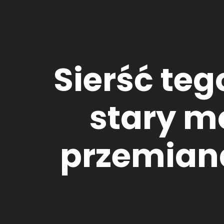
Sierść teg
stary m
przemiana