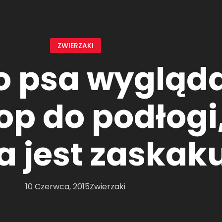
ZWIERZAKI
o psa wygląda
op do podłogi,
 jest zaskak
10 Czerwca, 2015
Zwierzaki