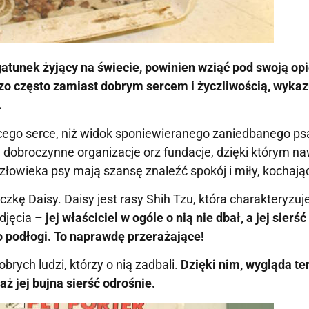
gatunek żyjący na świecie, powinien wziąć pod swoją op
dzo często zamiast dobrym sercem i życzliwością, wyka
.
ącego serce, niż widok sponiewieranego zaniedbanego ps
, dobroczynne organizacje orz fundacje, dzięki którym na
złowieka psy mają szansę znaleźć spokój i miły, kochaj
zkę Daisy. Daisy jest rasy Shih Tzu, która charakteryzuje
zdjęcia –
jej właściciel w ogóle o nią nie dbał, a jej sierś
do podłogi. To naprawdę przerażające!
brych ludzi, którzy o nią zadbali.
Dzięki nim, wygląda te
aż jej bujna sierść odrośnie.