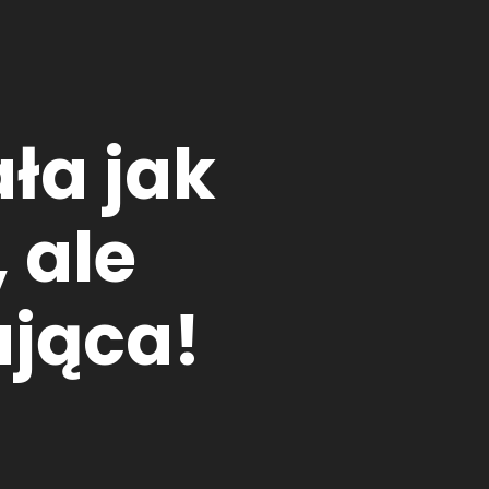
ła jak
 ale
ująca!