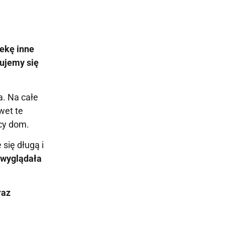
iekę inne
zujemy się
a. Na całe
wet te
ący dom.
 się długą i
ć wyglądała
raz