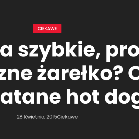
CIEKAWE
a szybkie, pro
zne żarełko? 
atane hot dog
28 Kwietnia, 2015
Ciekawe