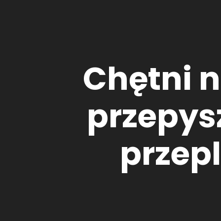
Chętni n
przepys
przepl