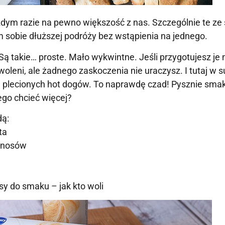
żdym razie na pewno większość z nas. Szczególnie te ze s
sobie dłuższej podróży bez wstąpienia na jednego.
 Są takie… proste. Mało wykwintne. Jeśli przygotujesz je 
oleni, ale żadnego zaskoczenia nie uraczysz. I tutaj w 
a plecionych hot dogów. To naprawdę czad! Pysznie smak
ego chcieć więcej?
dą:
ta
banosów
sy do smaku – jak kto woli