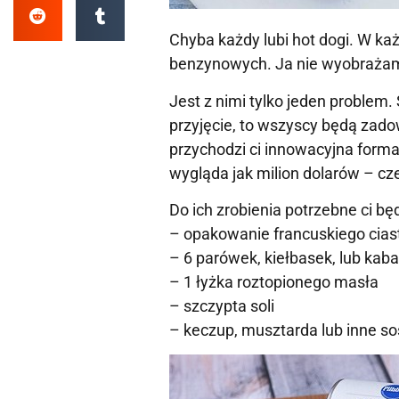
Chyba każdy lubi hot dogi. W ka
benzynowych. Ja nie wyobrażam 
Jest z nimi tylko jeden problem.
przyjęcie, to wszyscy będą zadow
przychodzi ci innowacyjna form
wygląda jak milion dolarów – cz
Do ich zrobienia potrzebne ci bę
– opakowanie francuskiego cias
– 6 parówek, kiełbasek, lub ka
– 1 łyżka roztopionego masła
– szczypta soli
– keczup, musztarda lub inne so