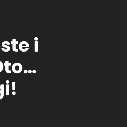
ste i
Oto…
i!