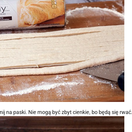
nij na paski. Nie mogą być zbyt cienkie, bo będą się rwać