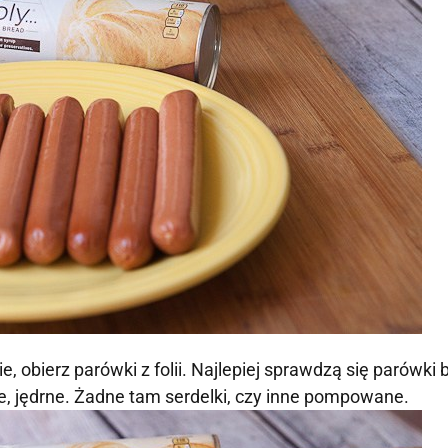
e, obierz parówki z folii. Najlepiej sprawdzą się parówki 
cie, jędrne. Żadne tam serdelki, czy inne pompowane.