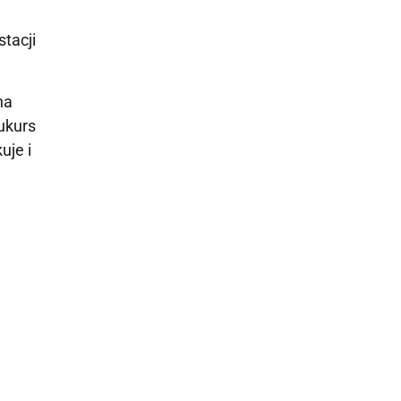
tacji
na
sukurs
uje i