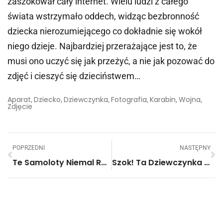
zaszokował cały internet. Wielu ludzi z całego
świata wstrzymało oddech, widząc bezbronność
dziecka nierozumiejącego co dokładnie się wokół
niego dzieje. Najbardziej przerażające jest to, że
musi ono uczyć się jak przeżyć, a nie jak pozować do
zdjęć i cieszyć się dzieciństwem…
Aparat
Dziecko
Dziewczynka
Fotografia
Karabin
Wojna
,
,
,
,
,
,
Zdjęcie
POPRZEDNI
NASTĘPNY
Te Samoloty Niemal Rozbiły Się Przy Lądowaniu. Piloci Muszą Mieć Ogromne Cojones.
Szok! Ta Dziewczynka Ma Dopiero 8 Lat, A Tańczy Na Rurze Jak Profesjonalistka!