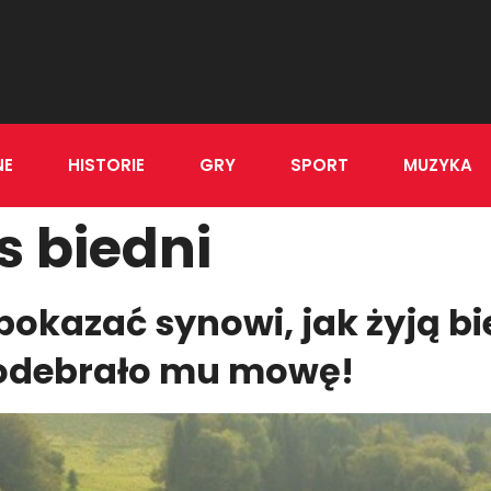
NE
HISTORIE
GRY
SPORT
MUZYKA
s biedni
pokazać synowi, jak żyją bie
 odebrało mu mowę!