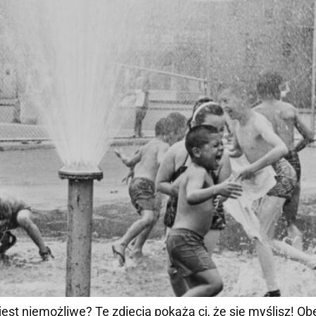
est niemożliwe? Te zdjęcia pokażą ci, że się myślisz! Obej