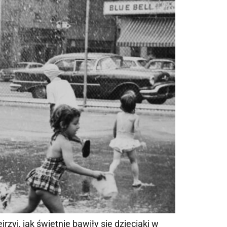
rzyj, jak świetnie bawiły się dzieciaki w