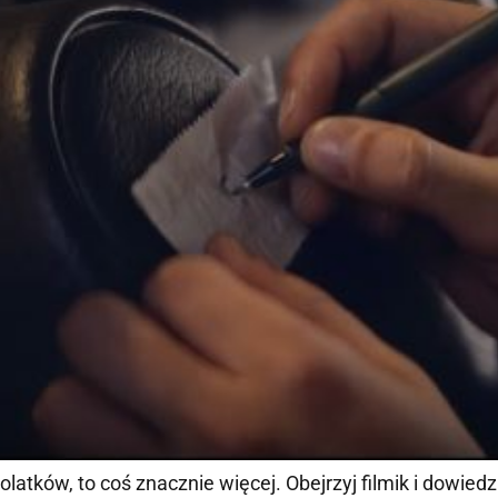
tolatków, to coś znacznie więcej. Obejrzyj filmik i dowied