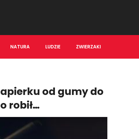
NATURA
LUDZIE
ZWIERZAKI
 papierku od gumy do
o robił…