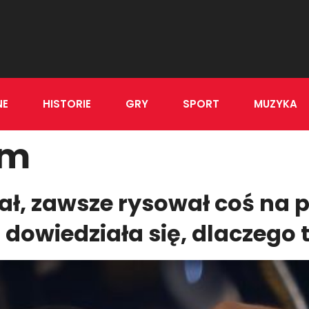
NE
HISTORIE
GRY
SPORT
MUZYKA
um
kał, zawsze rysował coś na
 dowiedziała się, dlaczego t