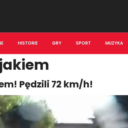
NE
HISTORIE
GRY
SPORT
MUZYKA
ajakiem
em! Pędzili 72 km/h!