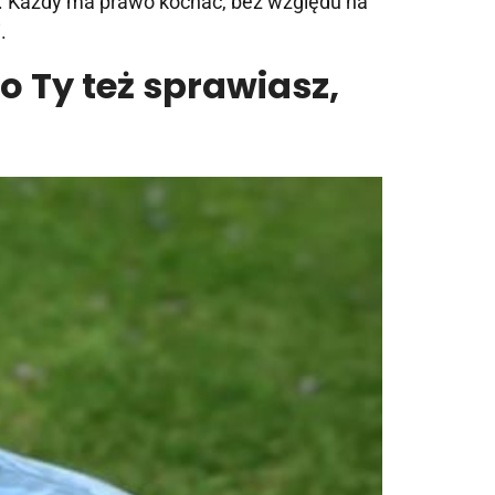
eku. Każdy ma prawo kochać, bez względu na
.
to Ty też sprawiasz,