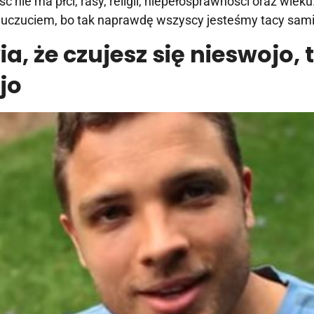
ść nie ma płci, rasy, religii, niepełosprawności oraz wi
za uczuciem, bo tak naprawdę wszyscy jesteśmy tacy sami
ia, że czujesz się nieswojo, 
jo