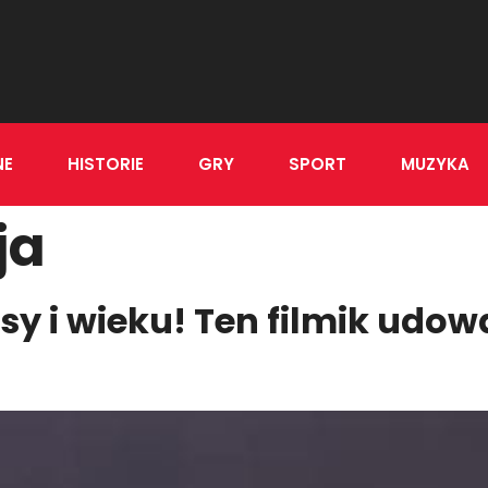
NE
HISTORIE
GRY
SPORT
MUZYKA
ja
asy i wieku! Ten filmik udo