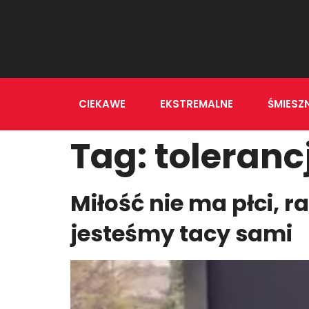
CIEKAWE
EKSTREMALNE
ŚMIESZ
Tag:
toleranc
Miłość nie ma płci, r
jesteśmy tacy sami