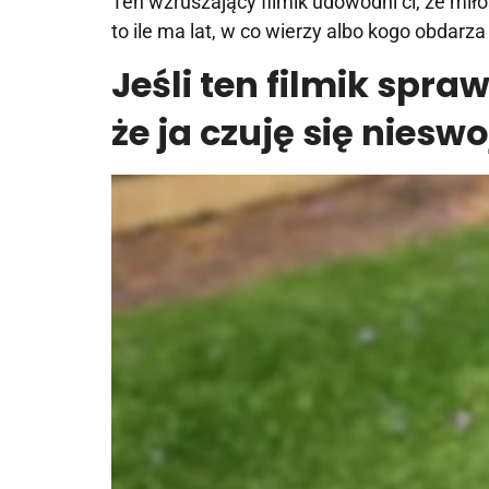
Ten wzruszający filmik udowodni ci, że miło
to ile ma lat, w co wierzy albo kogo obdar
Jeśli ten filmik spraw
że ja czuję się nieswo