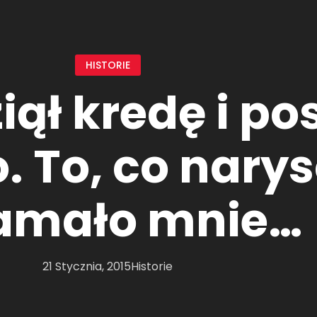
HISTORIE
iął kredę i po
 To, co nary
amało mnie…
21 Stycznia, 2015
Historie