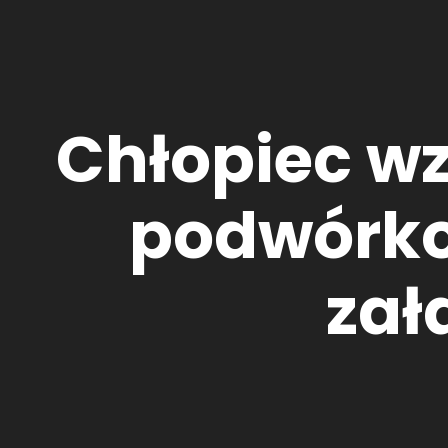
Chłopiec wz
podwórko.
zał