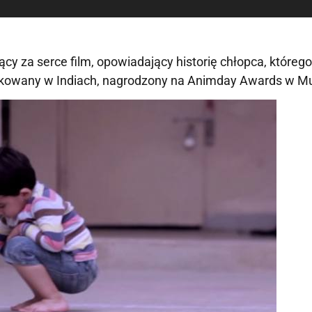
ający za serce film, opowiadający historię chłopca, któreg
ukowany w Indiach, nagrodzony na Animday Awards w M