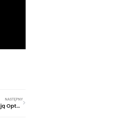
NASTĘPNY
25 Niesamowitych Obrazów Z Iluzją Optyczną. Aż Ciężko Się Połapać!