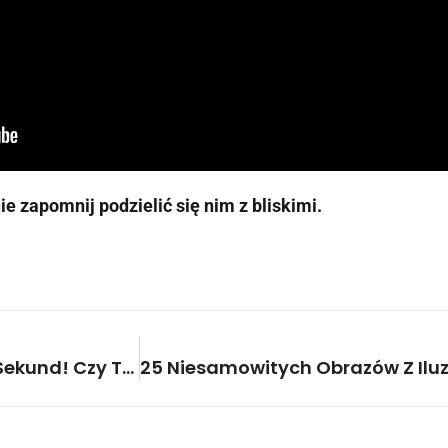
nie zapomnij podzielić się nim z bliskimi.
Wypił Butelkę Whisky W 10 Sekund! Czy To Możliwe?