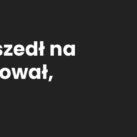
szedł na
sował,