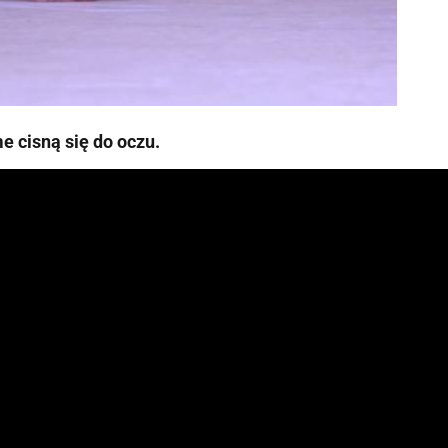
e cisną się do oczu.