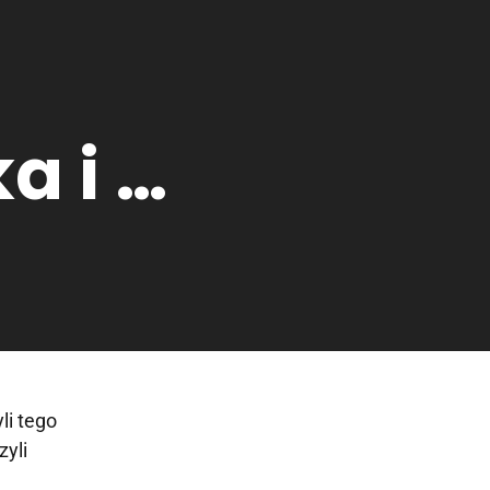
a i …
li tego
zyli