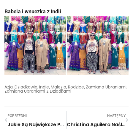
Babcia i wnuczka z Indii
Azja
Dziadkowie
Indie
Malezja
Rodzice
Zamiana Ubraniami
,
,
,
,
,
,
Zamiana Ubraniami Z Dziadkami
POPRZEDNI
NASTĘPNY
Jakie Są Największe Państwa Świata? „Dziennikarze” W Familiadzie Odpowiadają. Masakra!
Christina Aguilera Naśladuje W Śpiewie Cher, Britney Spears I Shakirę!