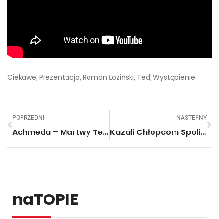
Ciekawe
Prezentacja
Roman Łoziński
Ted
Wystąpienie
,
,
,
,
POPRZEDNI
NASTĘPNY
Achmeda – Martwy Terrorysta – Jeff Dunham W Abu Dhabi. Reakcja Arabskiej Publiczności!
Kazali Chłopcom Spoliczkować Dziewczynę. A Ich Reakcja?
naTOPIE