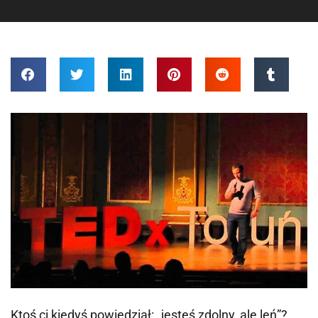
Ktoś ci kiedyś powiedział: „jesteś zdolny, ale leń”?