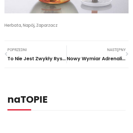
Herbata
Napój
Zaparzacz
,
,
POPRZEDNI
NASTĘPNY
To Nie Jest Zwykły Rysunek Wiewiórki. Gdy Dowiesz Się Jak Został Stworzony Będziesz W Szoku.
Nowy Wymiar Adrenaliny – Skoki Z Wieżowców W Dubaju!
naTOPIE