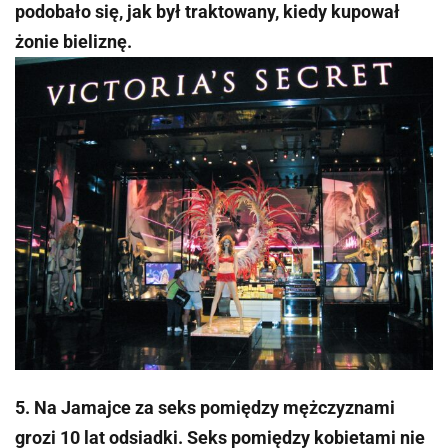
podobało się, jak był traktowany, kiedy kupował
żonie bieliznę.
5. Na Jamajce za seks pomiędzy mężczyznami
grozi 10 lat odsiadki. Seks pomiędzy kobietami nie