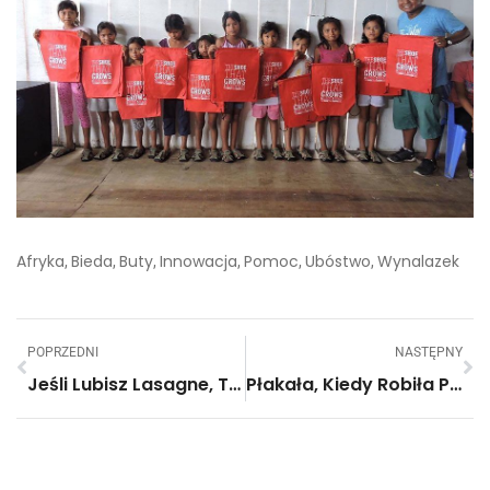
Afryka
Bieda
Buty
Innowacja
Pomoc
Ubóstwo
Wynalazek
,
,
,
,
,
,
POPRZEDNI
NASTĘPNY
Jeśli Lubisz Lasagne, To Wprost Pokochasz Te Muffiny! Zobacz, Jak Je Zrobić!
Płakała, Kiedy Robiła Pranie. Kiedy Zapytał Dlaczego, Wyznała Mu Szokującą Prawdę