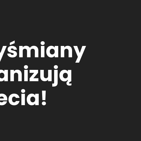
wyśmiany
anizują
ecia!