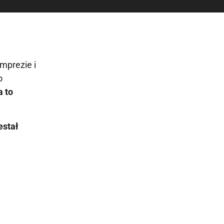
mprezie i
o
a to
estał