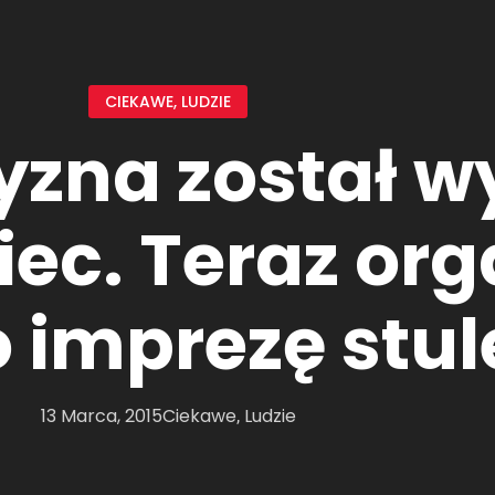
CIEKAWE
,
LUDZIE
yzna został 
iec. Teraz org
o imprezę stul
13 Marca, 2015
Ciekawe
Ludzie
,