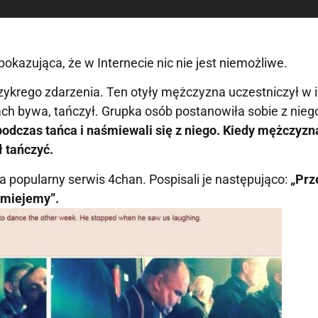
pokazująca, że w Internecie nic nie jest niemożliwe.
zykrego zdarzenia. Ten otyły mężczyzna uczestniczył w i
iach bywa, tańczył. Grupka osób postanowiła sobie z nieg
podczas tańca i naśmiewali się z niego. Kiedy mężczyzn
ł tańczyć.
na popularny serwis 4chan. Pospisali je następująco:
„Prz
 śmiejemy”.