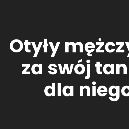
Otyły mężcz
za swój tan
dla nieg