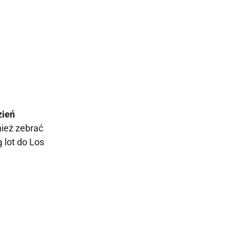
zień
ież zebrać
ą lot do Los