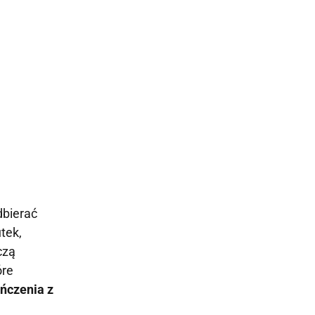
dbierać
tek,
czą
óre
ńczenia z