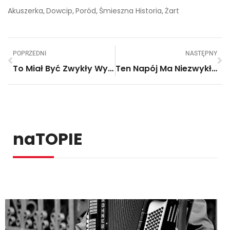
Akuszerka
Dowcip
Poród
Śmieszna Historia
Żart
,
,
,
,
POPRZEDNI
NASTĘPNY
To Miał Być Zwykły Występ Jego Córki Dla Dużej Publiczności. A Później Wydarzało Się To…
Ten Napój Ma Niezwykłe Właściwości, A Możesz Go Przygotować W Ciągu Minuty. Potrzebujesz Tylko Dwa Składniki.
naTOPIE