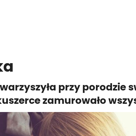
ka
warzyszyła przy porodzie s
akuszerce zamurowało wszys