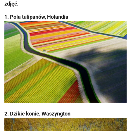
zdjęć.
1. Pola tulipanów, Holandia
2. Dzikie konie, Waszyngton