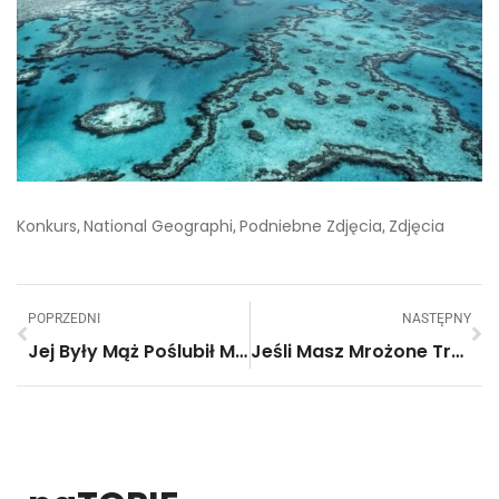
Konkurs
National Geographi
Podniebne Zdjęcia
Zdjęcia
,
,
,
POPRZEDNI
NASTĘPNY
Jej Były Mąż Poślubił Młodszą Kobietę. Napisała List, By Powiedzieć Jej, Co O Niej Myśli!
Jeśli Masz Mrożone Truskawki, Pyszne Domowe Lody Przygotujesz W Minutę!