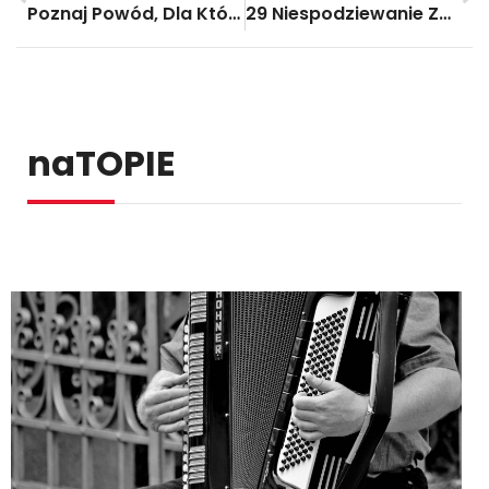
Poznaj Powód, Dla Którego Zawsze Powinieneś Spać Na Lewym Boku
29 Niespodziewanie Zbereźnych Rzeczy
naTOPIE