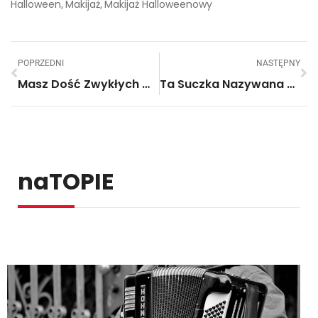
Halloween
Makijaż
Makijaż Halloweenowy
,
,
POPRZEDNI
NASTĘPNY
Masz Dość Zwykłych Makaronów Z Sosami? Ten Torcik Makaronowy To Strzał W Dziesiątkę!
Ta Suczka Nazywana Jest Najmądrzejszym Psem. Za Chwilę Przekonasz Się Dlaczego!
naTOPIE