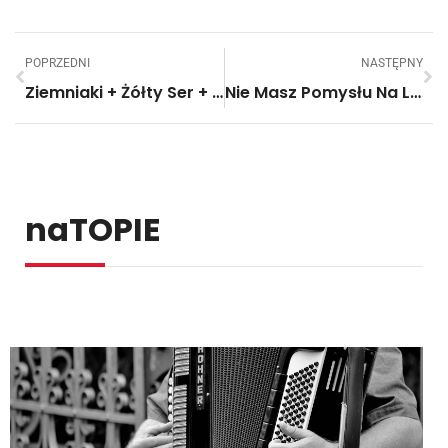
POPRZEDNI
NASTĘPNY
Ziemniaki + Żółty Ser + Bekon = Wielka Serowo-Bekonowa Kula Ziemniaczana. Pyszności!
Nie Masz Pomysłu Na Letni Wypoczynek? Zrób Sobie… Wodny Materac Do Ogrodu!
naTOPIE