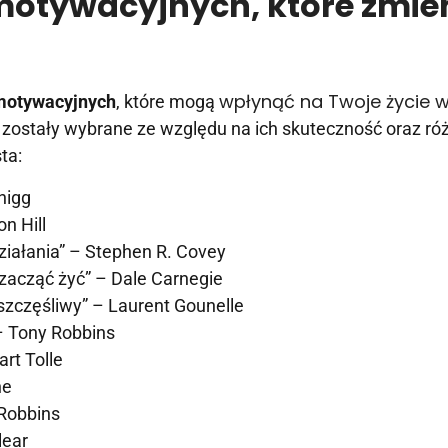
 motywacyjnych, które zmie
wpłynąć na Twoje życie 
 motywacyjnych
, które mogą
ki zostały wybrane ze względu na ich skuteczność oraz r
ta:
higg
n Hill
iałania” – Stephen R. Covey
 zacząć żyć” – Dale Carnegie
 szczęśliwy” – Laurent Gounelle
– Tony Robbins
rt Tolle
ne
 Robbins
lear