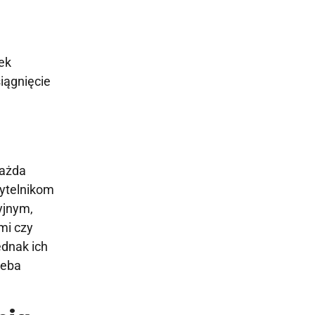
żek
iągnięcie
?
każda
zytelnikom
yjnym,
mi czy
ednak ich
zeba