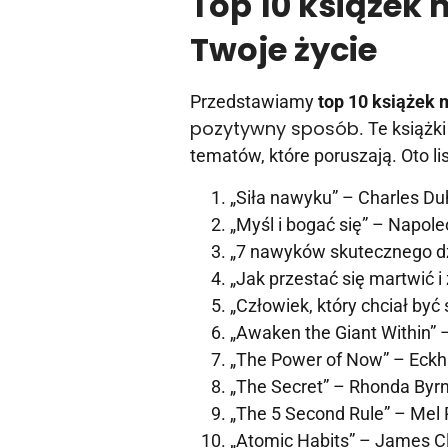
Top 10 książek
Twoje życie
Przedstawiamy
top 10 książek
pozytywny sposób
. Te książ
tematów, które poruszają. Oto lis
„Siła nawyku” – Charles Du
„Myśl i bogać się” – Napoleo
„7 nawyków skutecznego dz
„Jak przestać się martwić i
„Człowiek, który chciał być
„Awaken the Giant Within” 
„The Power of Now” – Eckha
„The Secret” – Rhonda Byr
„The 5 Second Rule” – Mel
„Atomic Habits” – James C