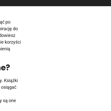
nąć po
irację do
 dowiesz
ie korzyści
ienią
ne?
y. Książki
 osiągać
y są one