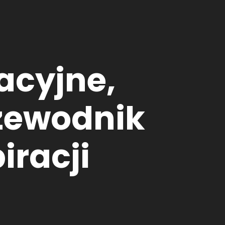
acyjne,
rzewodnik
iracji