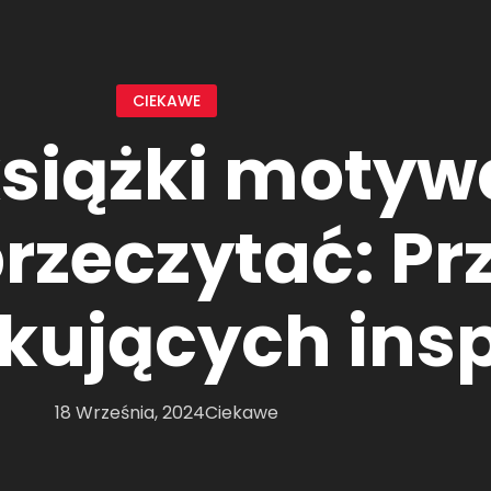
CIEKAWE
książki motyw
przeczytać: P
kujących insp
18 Września, 2024
Ciekawe