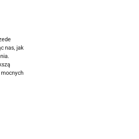
rzede
c nas, jak
nia.
kszą
h mocnych