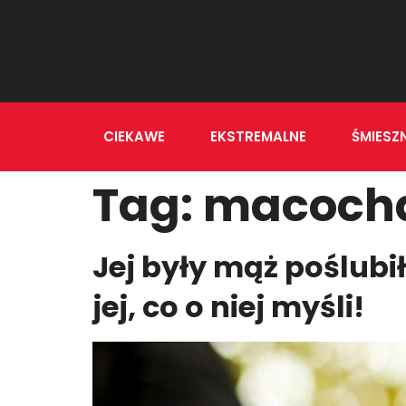
CIEKAWE
EKSTREMALNE
ŚMIESZ
Tag:
macoch
Jej były mąż poślubił
jej, co o niej myśli!