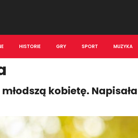
NE
HISTORIE
GRY
SPORT
MUZYKA
a
 młodszą kobietę. Napisała 