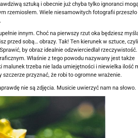
prawdziwą sztuką i obecnie już chyba tylko ignoranci mog
kłym rzemiosłem. Wiele niesamowitych fotografii przeszło
.
upełnie innym. Choć na pierwszy rzut oka będziesz myślał
isz przed sobą… obrazy. Tak! Ten kierunek w sztuce, czyl
Sprawić, by obraz idealnie odzwierciedlał rzeczywistość.
graficznym. Właśnie z tego powodu nazywany jest także
malunek trzeba nie lada umiejętności i niewielka ilość m
y szczerze przyznać, że robi to ogromne wrażenie.
naprawdę nie są zdjęcia. Musicie uwierzyć nam na słowo.