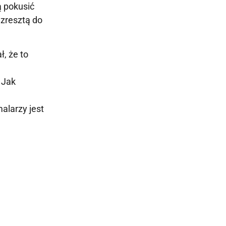
ą pokusić
 zresztą do
, że to
i
 Jak
alarzy jest