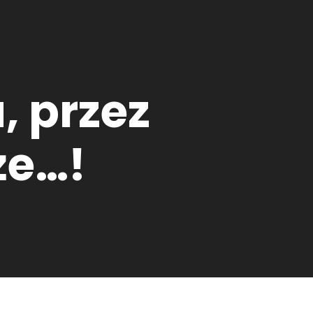
, przez
że…!