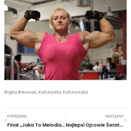
Brigita Brezovac
Kulturystka
Kulturystyka
,
,
POPRZEDNI
NASTĘPNY
Finał „Jaka To Melodia”. Tym Razem Wystarczyły 3 Sekundy!
Najlepsi Ojcowie Świata! Zobacz, Co Potrafią Zrobić Dla Swoich Dzieci