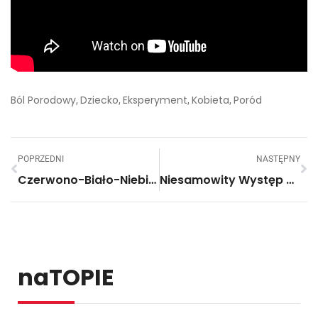
Ból Porodowy
Dziecko
Eksperyment
Kobieta
Poród
,
,
,
,
POPRZEDNI
NASTĘPNY
Czerwono-Biało-Niebieskie Truskawki – Coś Pysznego!
Niesamowity Występ Uliczny Perkusisty Grającego Na… Wiaderkach
naTOPIE