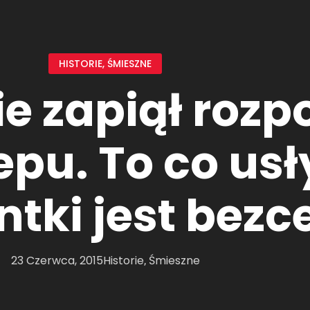
HISTORIE
,
ŚMIESZNE
e zapiął rozp
epu. To co usł
tki jest bezc
23 Czerwca, 2015
Historie
Śmieszne
,