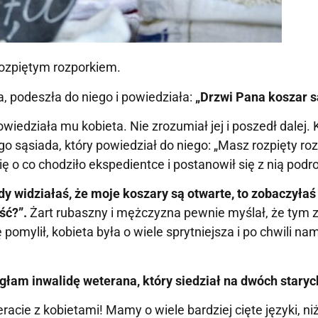
ozpiętym rozporkiem.
, podeszła do niego i powiedziała:
„Drzwi Pana koszar s
wiedziała mu kobieta. Nie zrozumiał jej i poszedł dalej. K
o sąsiada, który powiedział do niego: „Masz rozpięty roz
 o co chodziło ekspedientce i postanowił się z nią podr
dy widziałaś, że moje koszary są otwarte, to zobaczyłaś
ść?”.
Żart rubaszny i mężczyzna pewnie myślał, że tym 
pomylił, kobieta była o wiele sprytniejsza i po chwili na
egłam inwalidę weterana, który siedział na dwóch staryc
racie z kobietami! Mamy o wiele bardziej cięte języki, niż