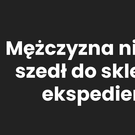
Mężczyzna ni
szedł do skl
ekspedien