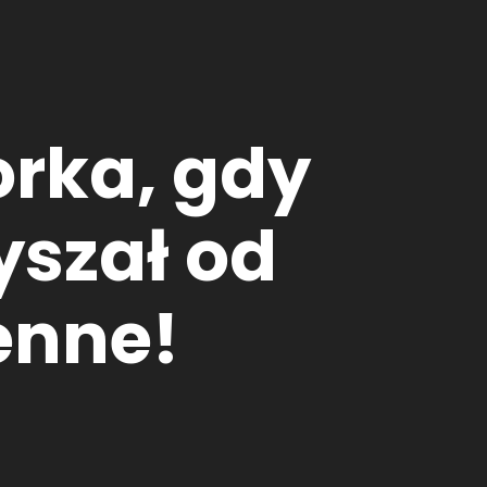
orka, gdy
yszał od
enne!