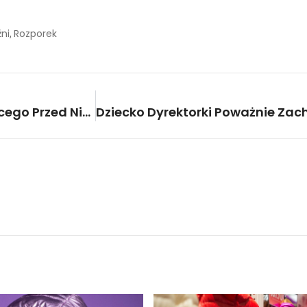
źni
Rozporek
,
Zwyzywała Kierowcę Jadącego Przed Nią. Nie Mogła Się Spodziewać Tego, Co Stało Się Później.