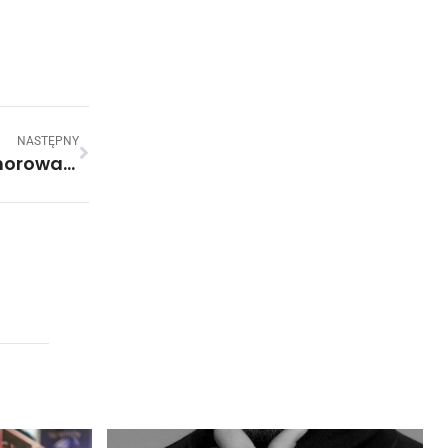
NASTĘPNY
Dziecko Dyrektorki Poważnie Zachorowało. Reakcja Uczniów Szkoły Była Natychmiastowa.