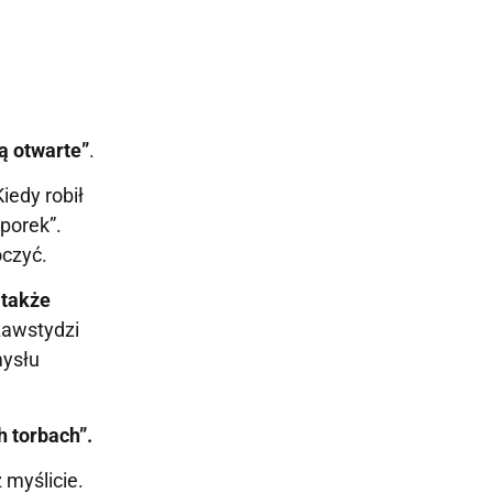
ą otwarte”
.
iedy robił
porek”.
oczyć.
 także
zawstydzi
mysłu
h torbach”.
 myślicie.