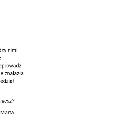
dzy nimi
e
zeprowadzi
ie znalazła
edział
umiesz?
 Marta