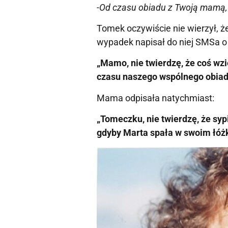
-Od czasu obiadu z Twoją mamą, n
Tomek oczywiście nie wierzył, ż
wypadek napisał do niej SMSa o 
„Mamo, nie twierdzę, że coś wzię
czasu naszego wspólnego obiadu
Mama odpisała natychmiast:
„Tomeczku, nie twierdzę, że sypi
gdyby Marta spała w swoim łóżk