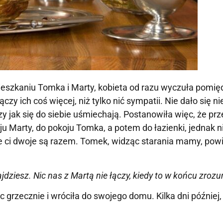
szkaniu Tomka i Marty, kobieta od razu wyczuła pomię
czy ich coś więcej, niż tylko nić sympatii. Nie dało się ni
zy jak się do siebie uśmiechają. Postanowiła więc, że pr
ju Marty, do pokoju Tomka, a potem do łazienki, jednak n
e ci dwoje są razem. Tomek, widząc starania mamy, powi
najdziesz. Nic nas z Martą nie łączy, kiedy to w końcu zroz
rzecznie i wróciła do swojego domu. Kilka dni później,