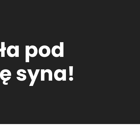
ła pod
cę syna!