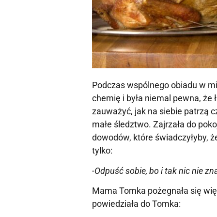
Podczas wspólnego obiadu w mie
chemię i była niemal pewna, że łą
zauważyć, jak na siebie patrzą c
małe śledztwo. Zajrzała do poko
dowodów, które świadczyłyby, ż
tylko:
-Odpuść sobie, bo i tak nic nie z
Mama Tomka pożegnała się więc g
powiedziała do Tomka: