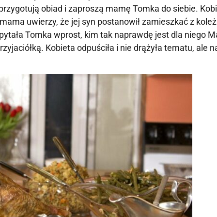
 przygotują obiad i zaproszą mamę Tomka do siebie. Kob
a mama uwierzy, że jej syn postanowił zamieszkać z koleż
tała Tomka wprost, kim tak naprawdę jest dla niego Ma
przyjaciółką. Kobieta odpuściła i nie drążyła tematu, ale n