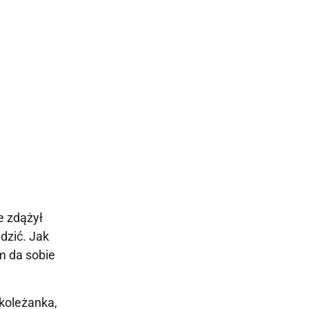
e zdążył
dzić. Jak
m da sobie
 koleżanka,