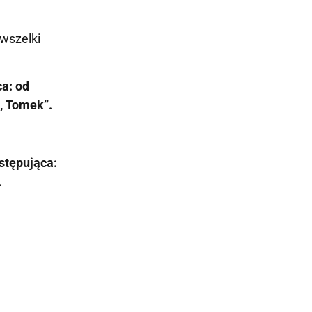
 wszelki
ca: od
, Tomek”.
astępująca:
.