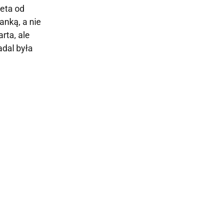
ieta od
anką, a nie
rta, ale
adal była