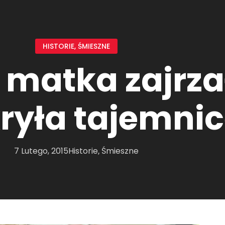
HISTORIE
,
ŚMIESZNE
 matka zajrza
kryła tajemni
7 Lutego, 2015
Historie
Śmieszne
,