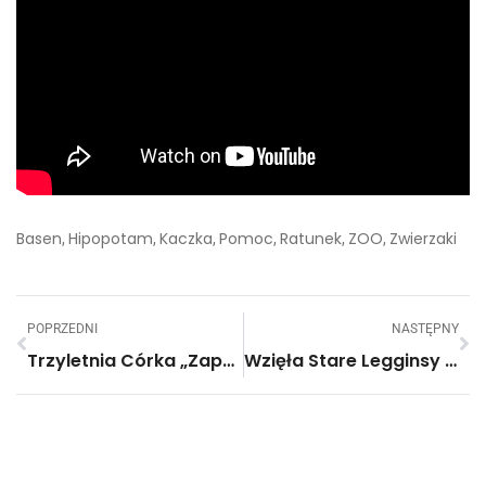
Basen
Hipopotam
Kaczka
Pomoc
Ratunek
ZOO
Zwierzaki
,
,
,
,
,
,
POPRZEDNI
NASTĘPNY
Trzyletnia Córka „zaparzyła” Swojemu Ojcu Herbatę, Wywołując Salwę Śmiechu. Podwójną.
Wzięła Stare Legginsy I Nożyczki, A Potem Zrobiła Coś, Co Pokochają Wszystkie Kobiety!